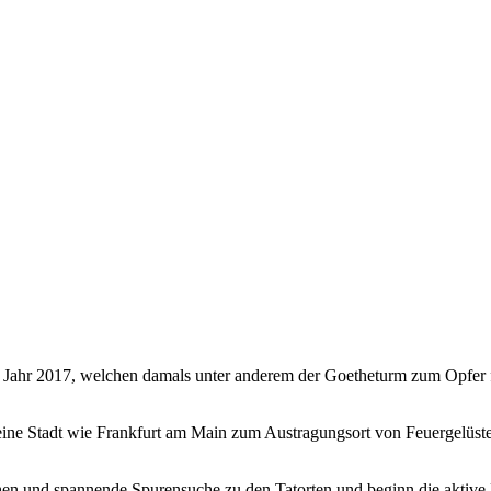
m Jahr 2017, welchen damals unter anderem der Goetheturm zum Opfer fie
ine Stadt wie Frankfurt am Main zum Austragungsort von Feuergelüst
nd spannende Spurensuche zu den Tatorten und beginn die aktive Fa