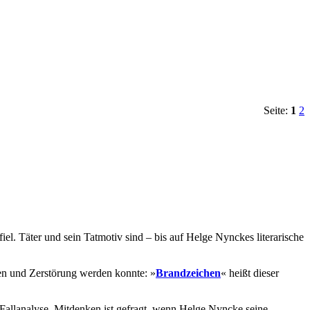
Seite:
1
2
l. Täter und sein Tatmotiv sind – bis auf Helge Nynckes literarische
en und Zerstörung werden konnte: »
Brandzeichen
« heißt dieser
llanalyse. Mitdenken ist gefragt, wenn Helge Nyncke seine