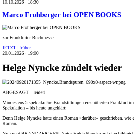
10.10.2026 · 18:30
Marco Frohberger bei OPEN BOOKS
zur Frankfurter Buchmesse
JETZT
|
früher…
20.01.2026 · 19:00
Helge Nyncke zündelt wieder
ABGESAGT – leider!
Mindestens 5 spektakuläre Brandstiftungen erschütterten Frankfurt i
Spekulation – bis heute ungeklärt:
Denn Helge Nyncke hatte einen Roman »darüber« geschrieben, wie e
Roman.
Nun geht BRANDZEICHEN-Autor Helge Nyncke auf eine bildreichen u