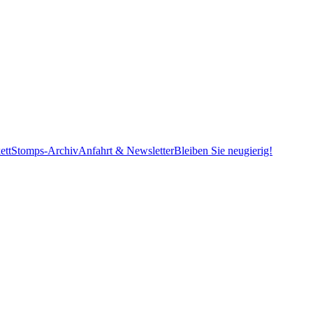
ett
Stomps-Archiv
Anfahrt & Newsletter
Bleiben Sie neugierig!