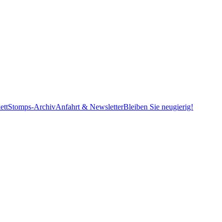
ett
Stomps-Archiv
Anfahrt & Newsletter
Bleiben Sie neugierig!