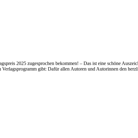
lagspreis 2025 zugesprochen bekommen! – Das ist eine schöne Auszeich
m Verlagsprogramm gibt: Dafür allen Autoren und Autorinnen den her