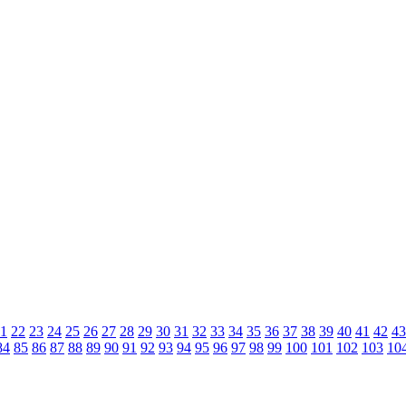
1
22
23
24
25
26
27
28
29
30
31
32
33
34
35
36
37
38
39
40
41
42
43
84
85
86
87
88
89
90
91
92
93
94
95
96
97
98
99
100
101
102
103
10