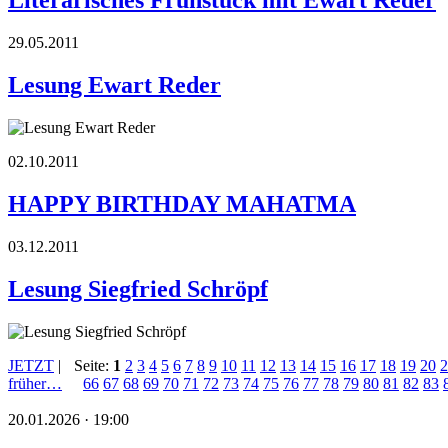
Literarisches Frühstück mit Ewart Reder
29.05.2011
Lesung Ewart Reder
02.10.2011
HAPPY BIRTHDAY MAHATMA
03.12.2011
Lesung Siegfried Schröpf
JETZT
|
Seite:
1
2
3
4
5
6
7
8
9
10
11
12
13
14
15
16
17
18
19
20
2
früher…
66
67
68
69
70
71
72
73
74
75
76
77
78
79
80
81
82
83
20.01.2026 · 19:00