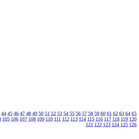
44
45
46
47
48
49
50
51
52
53
54
55
56
57
58
59
60
61
62
63
64
65
4
105
106
107
108
109
110
111
112
113
114
115
116
117
118
119
120
121
122
123
124
125
126