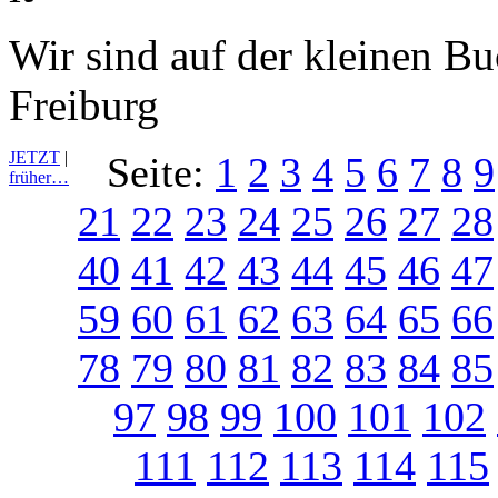
Wir sind auf der kleinen B
Freiburg
JETZT
|
Seite:
1
2
3
4
5
6
7
8
9
früher…
21
22
23
24
25
26
27
28
40
41
42
43
44
45
46
47
59
60
61
62
63
64
65
66
78
79
80
81
82
83
84
85
97
98
99
100
101
102
111
112
113
114
115