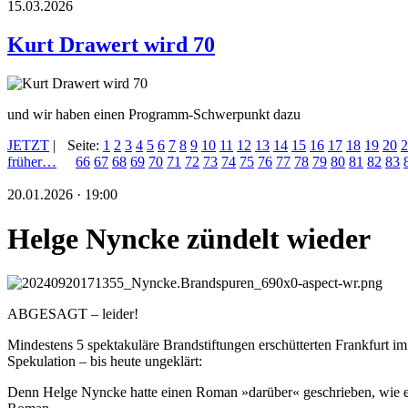
15.03.2026
Kurt Drawert wird 70
und wir haben einen Programm-Schwerpunkt dazu
JETZT
|
Seite:
1
2
3
4
5
6
7
8
9
10
11
12
13
14
15
16
17
18
19
20
2
früher…
66
67
68
69
70
71
72
73
74
75
76
77
78
79
80
81
82
83
20.01.2026 · 19:00
Helge Nyncke zündelt wieder
ABGESAGT – leider!
Mindestens 5 spektakuläre Brandstiftungen erschütterten Frankfurt i
Spekulation – bis heute ungeklärt:
Denn Helge Nyncke hatte einen Roman »darüber« geschrieben, wie e