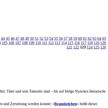
44
45
46
47
48
49
50
51
52
53
54
55
56
57
58
59
60
61
62
63
64
65
4
105
106
107
108
109
110
111
112
113
114
115
116
117
118
119
120
121
122
123
124
125
126
l. Täter und sein Tatmotiv sind – bis auf Helge Nynckes literarische
en und Zerstörung werden konnte: »
Brandzeichen
« heißt dieser