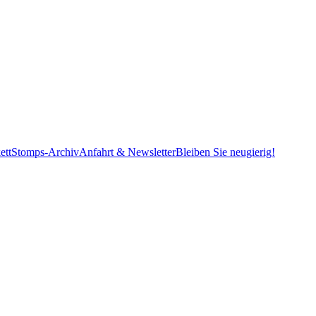
ett
Stomps-Archiv
Anfahrt & Newsletter
Bleiben Sie neugierig!