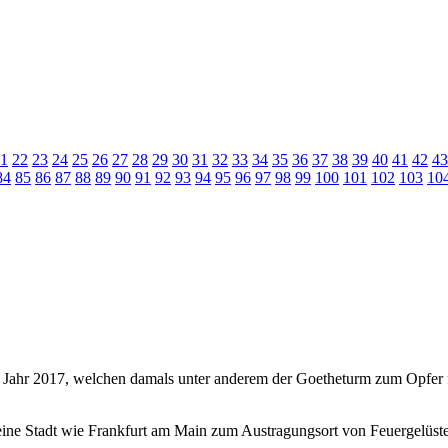
1
22
23
24
25
26
27
28
29
30
31
32
33
34
35
36
37
38
39
40
41
42
43
84
85
86
87
88
89
90
91
92
93
94
95
96
97
98
99
100
101
102
103
10
m Jahr 2017, welchen damals unter anderem der Goetheturm zum Opfer fie
ine Stadt wie Frankfurt am Main zum Austragungsort von Feuergelüst