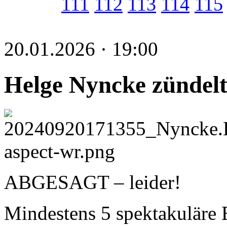
111
112
113
114
115
20.01.2026 · 19:00
Helge Nyncke zündelt
ABGESAGT – leider!
Mindestens 5 spektakuläre B