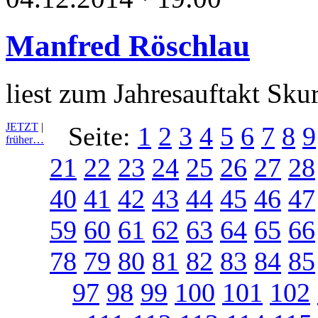
Manfred Röschlau
liest zum Jahresauftakt Sku
JETZT
|
Seite:
1
2
3
4
5
6
7
8
9
früher…
21
22
23
24
25
26
27
28
40
41
42
43
44
45
46
47
59
60
61
62
63
64
65
66
78
79
80
81
82
83
84
85
97
98
99
100
101
102