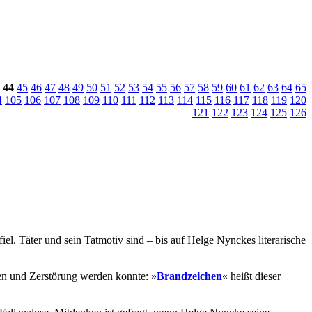
44
45
46
47
48
49
50
51
52
53
54
55
56
57
58
59
60
61
62
63
64
65
4
105
106
107
108
109
110
111
112
113
114
115
116
117
118
119
120
121
122
123
124
125
126
l. Täter und sein Tatmotiv sind – bis auf Helge Nynckes literarische
en und Zerstörung werden konnte: »
Brandzeichen
« heißt dieser