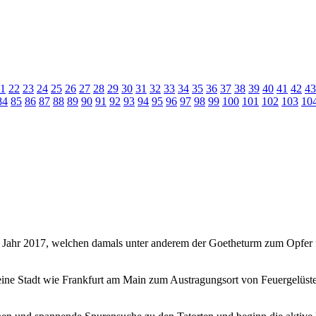
1
22
23
24
25
26
27
28
29
30
31
32
33
34
35
36
37
38
39
40
41
42
43
84
85
86
87
88
89
90
91
92
93
94
95
96
97
98
99
100
101
102
103
10
m Jahr 2017, welchen damals unter anderem der Goetheturm zum Opfer fie
ine Stadt wie Frankfurt am Main zum Austragungsort von Feuergelüst