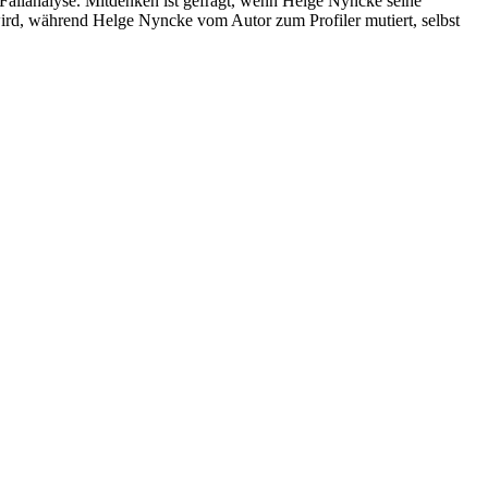
llanalyse. Mitdenken ist gefragt, wenn Helge Nyncke seine
ird, während Helge Nyncke vom Autor zum Profiler mutiert, selbst