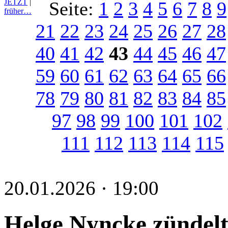
JETZT
|
Seite:
1
2
3
4
5
6
7
8
9
früher…
21
22
23
24
25
26
27
28
40
41
42
43
44
45
46
47
59
60
61
62
63
64
65
66
78
79
80
81
82
83
84
85
97
98
99
100
101
102
111
112
113
114
115
20.01.2026 · 19:00
Helge Nyncke zündelt