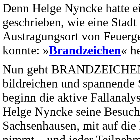
Denn Helge Nyncke hatte 
geschrieben, wie eine Stad
Austragungsort von Feuerg
konnte: »
Brandzeichen
« h
Nun geht BRANDZEICHEN-A
bildreichen und spannende 
beginn die aktive Fallanaly
Helge Nyncke seine Besuche
Sachsenhausen, mit auf di
nimmt – und jeder Teilnehm