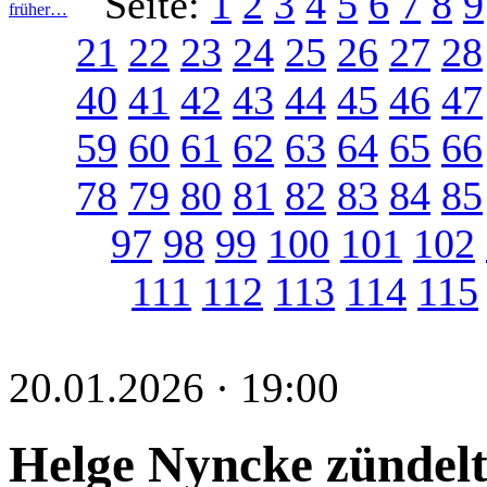
Seite:
1
2
3
4
5
6
7
8
9
früher…
21
22
23
24
25
26
27
28
40
41
42
43
44
45
46
47
59
60
61
62
63
64
65
66
78
79
80
81
82
83
84
85
97
98
99
100
101
102
111
112
113
114
115
20.01.2026 · 19:00
Helge Nyncke zündelt