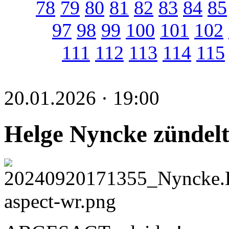
78
79
80
81
82
83
84
85
97
98
99
100
101
102
111
112
113
114
115
20.01.2026 · 19:00
Helge Nyncke zündelt