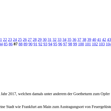
1
22
23
24
25
26
27
28
29
30
31
32
33
34
35
36
37
38
39
40
41
42
43
84
85
86
87
88
89
90
91
92
93
94
95
96
97
98
99
100
101
102
103
10
m Jahr 2017, welchen damals unter anderem der Goetheturm zum Opfer fie
ine Stadt wie Frankfurt am Main zum Austragungsort von Feuergelüst