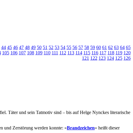
44
45
46
47
48
49
50
51
52
53
54
55
56
57
58
59
60
61
62
63
64
65
4
105
106
107
108
109
110
111
112
113
114
115
116
117
118
119
120
121
122
123
124
125
126
l. Täter und sein Tatmotiv sind – bis auf Helge Nynckes literarische
en und Zerstörung werden konnte: »
Brandzeichen
« heißt dieser