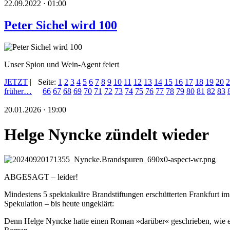
22.09.2022 · 01:00
Peter Sichel wird 100
Unser Spion und Wein-Agent feiert
JETZT
|
Seite:
1
2
3
4
5
6
7
8
9
10
11
12
13
14
15
16
17
18
19
20
2
früher…
66
67
68
69
70
71
72
73
74
75
76
77
78
79
80
81
82
83
20.01.2026 · 19:00
Helge Nyncke zündelt wieder
ABGESAGT – leider!
Mindestens 5 spektakuläre Brandstiftungen erschütterten Frankfurt i
Spekulation – bis heute ungeklärt:
Denn Helge Nyncke hatte einen Roman »darüber« geschrieben, wie e