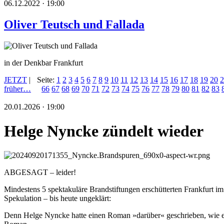
06.12.2022 · 19:00
Oliver Teutsch und Fallada
in der Denkbar Frankfurt
JETZT
|
Seite:
1
2
3
4
5
6
7
8
9
10
11
12
13
14
15
16
17
18
19
20
2
früher…
66
67
68
69
70
71
72
73
74
75
76
77
78
79
80
81
82
83
20.01.2026 · 19:00
Helge Nyncke zündelt wieder
ABGESAGT – leider!
Mindestens 5 spektakuläre Brandstiftungen erschütterten Frankfurt i
Spekulation – bis heute ungeklärt:
Denn Helge Nyncke hatte einen Roman »darüber« geschrieben, wie e