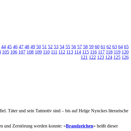
44
45
46
47
48
49
50
51
52
53
54
55
56
57
58
59
60
61
62
63
64
65
4
105
106
107
108
109
110
111
112
113
114
115
116
117
118
119
120
121
122
123
124
125
126
l. Täter und sein Tatmotiv sind – bis auf Helge Nynckes literarische
en und Zerstörung werden konnte: »
Brandzeichen
« heißt dieser