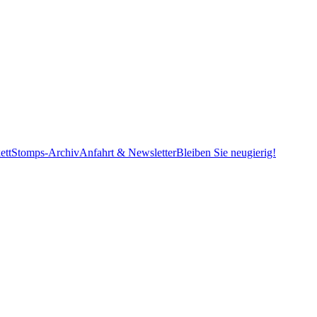
ett
Stomps-Archiv
Anfahrt & Newsletter
Bleiben Sie neugierig!