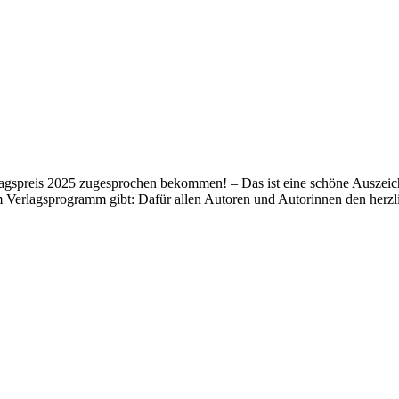
lagspreis 2025 zugesprochen bekommen! – Das ist eine schöne Auszeich
m Verlagsprogramm gibt: Dafür allen Autoren und Autorinnen den her