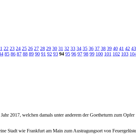
1
22
23
24
25
26
27
28
29
30
31
32
33
34
35
36
37
38
39
40
41
42
43
84
85
86
87
88
89
90
91
92
93
94
95
96
97
98
99
100
101
102
103
10
m Jahr 2017, welchen damals unter anderem der Goetheturm zum Opfer fie
ine Stadt wie Frankfurt am Main zum Austragungsort von Feuergelüst