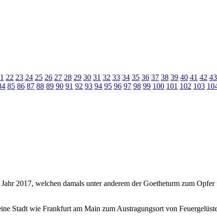
1
22
23
24
25
26
27
28
29
30
31
32
33
34
35
36
37
38
39
40
41
42
43
84
85
86
87
88
89
90
91
92
93
94
95
96
97
98
99
100
101
102
103
10
m Jahr 2017, welchen damals unter anderem der Goetheturm zum Opfer fie
ine Stadt wie Frankfurt am Main zum Austragungsort von Feuergelüst