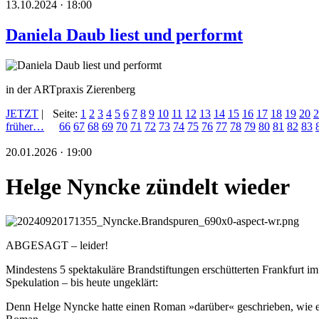
13.10.2024 · 18:00
Daniela Daub liest und performt
in der ARTpraxis Zierenberg
JETZT
|
Seite:
1
2
3
4
5
6
7
8
9
10
11
12
13
14
15
16
17
18
19
20
2
früher…
66
67
68
69
70
71
72
73
74
75
76
77
78
79
80
81
82
83
20.01.2026 · 19:00
Helge Nyncke zündelt wieder
ABGESAGT – leider!
Mindestens 5 spektakuläre Brandstiftungen erschütterten Frankfurt i
Spekulation – bis heute ungeklärt:
Denn Helge Nyncke hatte einen Roman »darüber« geschrieben, wie e