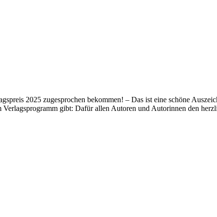
lagspreis 2025 zugesprochen bekommen! – Das ist eine schöne Auszeich
m Verlagsprogramm gibt: Dafür allen Autoren und Autorinnen den her