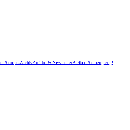
ett
Stomps-Archiv
Anfahrt & Newsletter
Bleiben Sie neugierig!