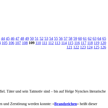
44
45
46
47
48
49
50
51
52
53
54
55
56
57
58
59
60
61
62
63
64
65
4
105
106
107
108
109
110
111
112
113
114
115
116
117
118
119
120
121
122
123
124
125
126
l. Täter und sein Tatmotiv sind – bis auf Helge Nynckes literarische
en und Zerstörung werden konnte: »
Brandzeichen
« heißt dieser