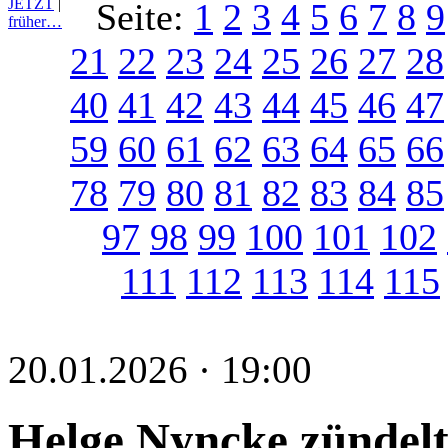
JETZT
|
Seite:
1
2
3
4
5
6
7
8
9
früher…
21
22
23
24
25
26
27
28
40
41
42
43
44
45
46
47
59
60
61
62
63
64
65
66
78
79
80
81
82
83
84
85
97
98
99
100
101
102
111
112
113
114
115
20.01.2026 · 19:00
Helge Nyncke zündelt