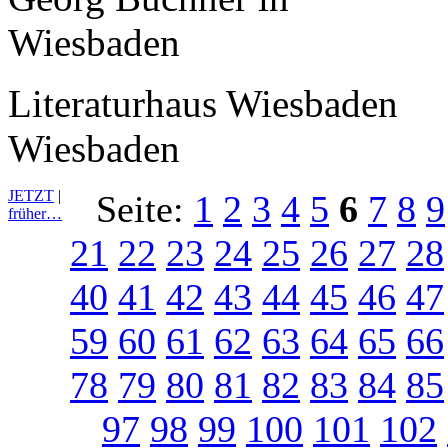
Literaturhaus Wiesbaden
Wiesbaden
JETZT
|
Seite:
1
2
3
4
5
6
7
8
9
früher…
21
22
23
24
25
26
27
28
40
41
42
43
44
45
46
47
59
60
61
62
63
64
65
66
78
79
80
81
82
83
84
85
97
98
99
100
101
102