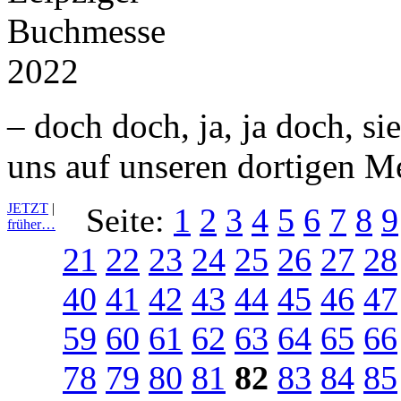
– doch doch, ja, ja doch, si
uns auf unseren dortigen M
JETZT
|
Seite:
1
2
3
4
5
6
7
8
9
früher…
21
22
23
24
25
26
27
28
40
41
42
43
44
45
46
47
59
60
61
62
63
64
65
66
78
79
80
81
82
83
84
85