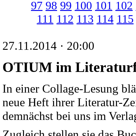
97
98
99
100
101
102
111
112
113
114
115
27.11.2014 · 20:00
OTIUM im Literatur
In einer Collage-Lesung blä
neue Heft ihrer Literatur-Z
demnächst bei uns im Verla
Zugleich stellen sie das Bu