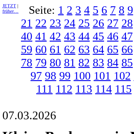
JETZT
|
Seite:
1
2
3
4
5
6
7
8
9
früher…
21
22
23
24
25
26
27
28
40
41
42
43
44
45
46
47
59
60
61
62
63
64
65
66
78
79
80
81
82
83
84
85
97
98
99
100
101
102
111
112
113
114
115
07.03.2026