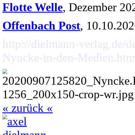
Flotte Welle
, Dezember 20
Offenbach Post
, 10.10.20
http://dielmann-verlag.de/d
Nyncke-in-den-Medien.htm
« zurück «