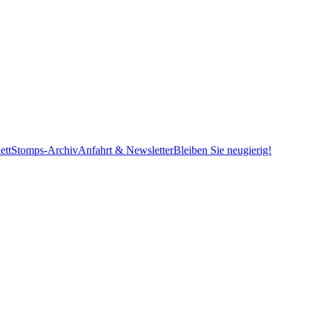
ett
Stomps-Archiv
Anfahrt & Newsletter
Bleiben Sie neugierig!