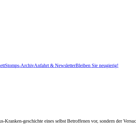
ett
Stomps-Archiv
Anfahrt & Newsletter
Bleiben Sie neugierig!
us-Kranken-geschichte eines selbst Betroffenen vor, sondern der Versu