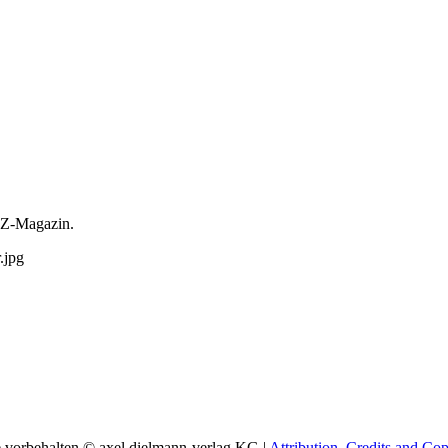
SZ-Magazin.
e vorbehalten © axel dielmann-verlag KG |
Attribution, Credits and Cop