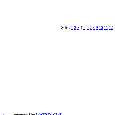
Seite:
1
2
3
4
5
6
7
8
9
10
11
12
yrights
| generated by
MATRIX-CMS