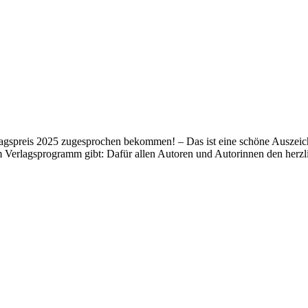
lagspreis 2025 zugesprochen bekommen! – Das ist eine schöne Auszeich
m Verlagsprogramm gibt: Dafür allen Autoren und Autorinnen den her