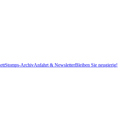
ett
Stomps-Archiv
Anfahrt & Newsletter
Bleiben Sie neugierig!