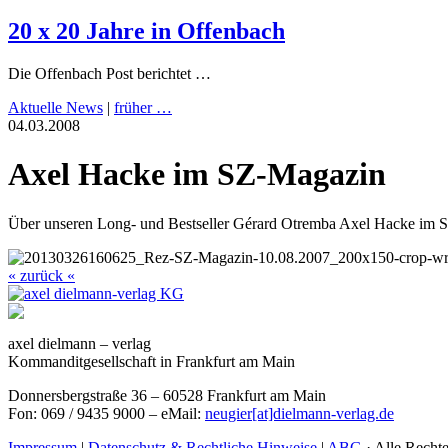
20 x 20 Jahre in Offenbach
Die Offenbach Post berichtet …
Aktuelle News
|
früher …
04.03.2008
Axel Hacke im SZ-Magazin
Über unseren Long- und Bestseller Gérard Otremba Axel Hacke im 
« zurück «
axel dielmann – verlag
Kommanditgesellschaft in Frankfurt am Main
Donnersbergstraße 36 – 60528 Frankfurt am Main
Fon: 069 / 9435 9000 – eMail:
neugier[at]dielmann-verlag.de
Impressum
|
Datenschutz & Rechtliche Hinweise
|
ABG
· Alle Recht