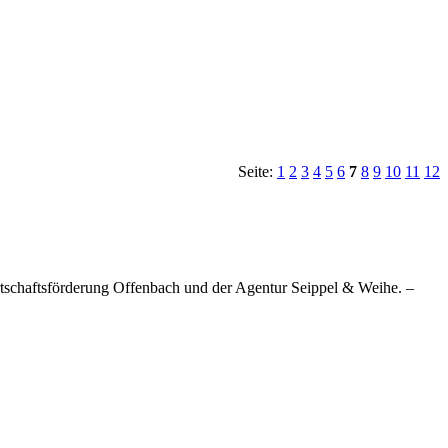
Seite:
1
2
3
4
5
6
7
8
9
10
11
12
tschaftsförderung Offenbach und der Agentur Seippel & Weihe. –