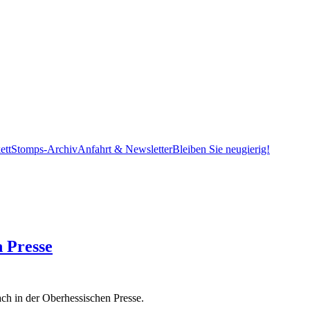
ett
Stomps-Archiv
Anfahrt & Newsletter
Bleiben Sie neugierig!
 Presse
h in der Oberhessischen Presse.