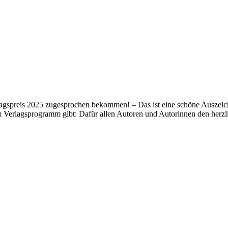
lagspreis 2025 zugesprochen bekommen! – Das ist eine schöne Auszeich
m Verlagsprogramm gibt: Dafür allen Autoren und Autorinnen den her