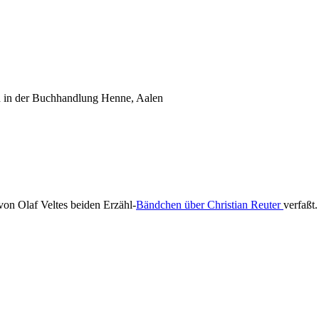
h in der Buchhandlung Henne, Aalen
on Olaf Veltes beiden Erzähl-
Bändchen über Christian Reuter
verfaßt.