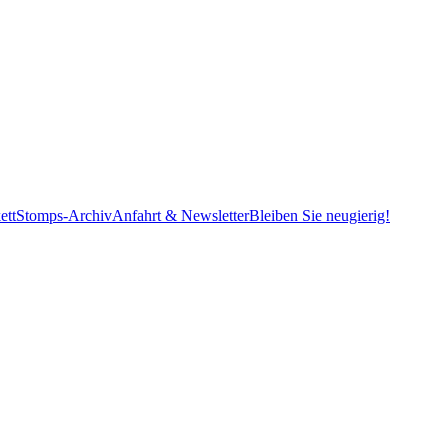
ett
Stomps-Archiv
Anfahrt & Newsletter
Bleiben Sie neugierig!