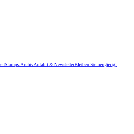
ett
Stomps-Archiv
Anfahrt & Newsletter
Bleiben Sie neugierig!