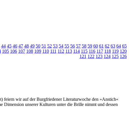
44
45
46
47
48
49
50
51
52
53
54
55
56
57
58
59
60
61
62
63
64
65
4
105
106
107
108
109
110
111
112
113
114
115
116
117
118
119
120
121
122
123
124
125
126
t) feiern wir auf der Burgfriedener Literaturwoche den »Anstich«
ne Dimension unserer Kulturen unter die Brille nimmt und dessen