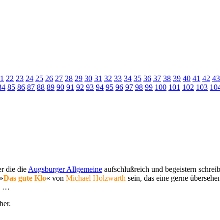
1
22
23
24
25
26
27
28
29
30
31
32
33
34
35
36
37
38
39
40
41
42
43
84
85
86
87
88
89
90
91
92
93
94
95
96
97
98
99
100
101
102
103
10
r die die
Augsburger Allgemeine
aufschlußreich und begeistern schreib
 »
Das gute Klo
« von
Michael Holzwarth
sein, das eine gerne übersehe
n …
her.