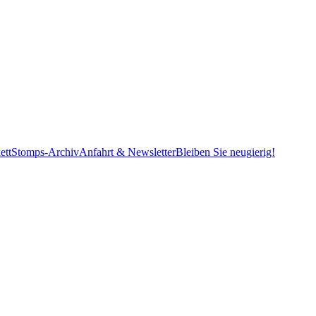
ett
Stomps-Archiv
Anfahrt & Newsletter
Bleiben Sie neugierig!