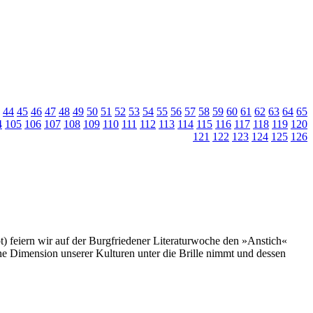
44
45
46
47
48
49
50
51
52
53
54
55
56
57
58
59
60
61
62
63
64
65
4
105
106
107
108
109
110
111
112
113
114
115
116
117
118
119
120
121
122
123
124
125
126
t) feiern wir auf der Burgfriedener Literaturwoche den »Anstich«
ne Dimension unserer Kulturen unter die Brille nimmt und dessen