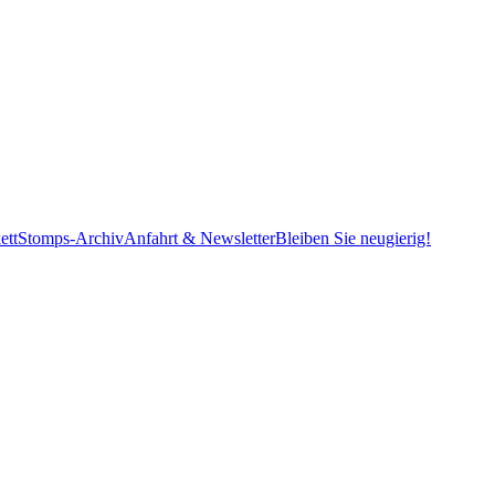
ett
Stomps-Archiv
Anfahrt & Newsletter
Bleiben Sie neugierig!