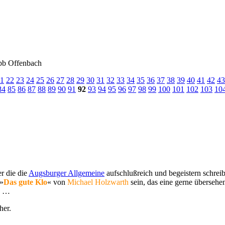
ubb Offenbach
1
22
23
24
25
26
27
28
29
30
31
32
33
34
35
36
37
38
39
40
41
42
43
84
85
86
87
88
89
90
91
92
93
94
95
96
97
98
99
100
101
102
103
10
r die die
Augsburger Allgemeine
aufschlußreich und begeistern schreib
 »
Das gute Klo
« von
Michael Holzwarth
sein, das eine gerne übersehe
n …
her.