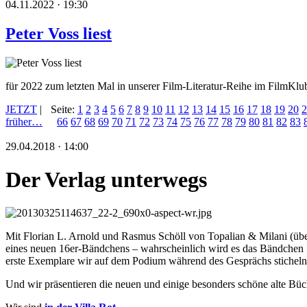
04.11.2022 · 19:30
Peter Voss liest
für 2022 zum letzten Mal in unserer Film-Literatur-Reihe im FilmKl
JETZT
|
Seite:
1
2
3
4
5
6
7
8
9
10
11
12
13
14
15
16
17
18
19
20
2
früher…
66
67
68
69
70
71
72
73
74
75
76
77
78
79
80
81
82
83
29.04.2018 · 14:00
Der Verlag unterwegs
Mit Florian L. Arnold und Rasmus Schöll von Topalian & Milani (übe
eines neuen 16er-Bändchens – wahrscheinlich wird es das Bändchen
erste Exemplare wir auf dem Podium während des Gesprächs stichel
Und wir präsentieren die neuen und einige besonders schöne alte Büc