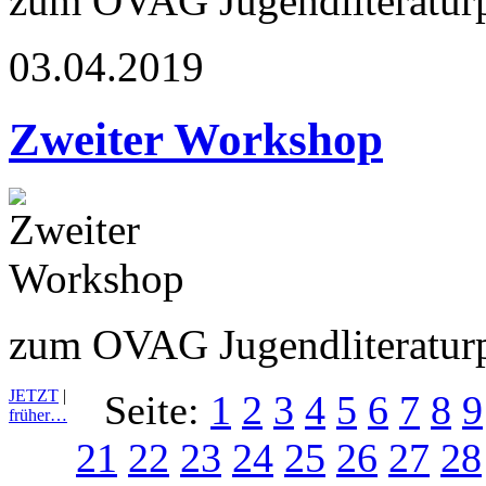
zum OVAG Jugendliteraturp
03.04.2019
Zweiter Workshop
zum OVAG Jugendliteraturp
JETZT
|
Seite:
1
2
3
4
5
6
7
8
9
früher…
21
22
23
24
25
26
27
28