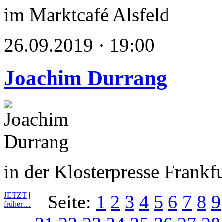
im Marktcafé Alsfeld
26.09.2019 · 19:00
Joachim Durrang
in der Klosterpresse Frank
JETZT
|
Seite:
1
2
3
4
5
6
7
8
9
früher…