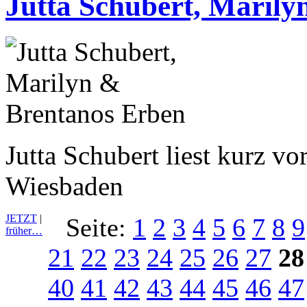
Jutta Schubert, Maril
Jutta Schubert liest kurz v
Wiesbaden
JETZT
|
Seite:
1
2
3
4
5
6
7
8
9
früher…
21
22
23
24
25
26
27
28
40
41
42
43
44
45
46
47