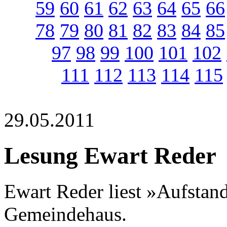
59
60
61
62
63
64
65
66
78
79
80
81
82
83
84
85
97
98
99
100
101
102
111
112
113
114
115
29.05.2011
Lesung Ewart Reder
Ewart Reder liest »Aufsta
Gemeindehaus.