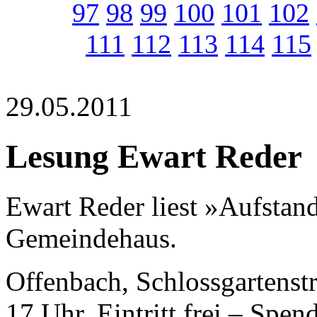
97
98
99
100
101
102
111
112
113
114
115
29.05.2011
Lesung Ewart Reder
Ewart Reder liest »Aufsta
Gemeindehaus.
Offenbach, Schlossgartenst
17 Uhr. Eintritt frei – Spen