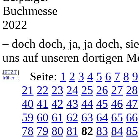
– doch doch, ja, ja doch, si
uns auf unseren dortigen M
JETZT
|
Seite:
1
2
3
4
5
6
7
8
9
früher…
21
22
23
24
25
26
27
28
40
41
42
43
44
45
46
47
59
60
61
62
63
64
65
66
78
79
80
81
82
83
84
85