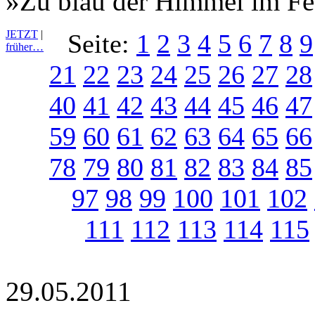
»Zu blau der Himmel im Fe
JETZT
|
Seite:
1
2
3
4
5
6
7
8
9
früher…
21
22
23
24
25
26
27
28
40
41
42
43
44
45
46
47
59
60
61
62
63
64
65
66
78
79
80
81
82
83
84
85
97
98
99
100
101
102
111
112
113
114
115
29.05.2011