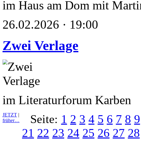
im Haus am Dom mit Marti
26.02.2026 · 19:00
Zwei Verlage
im Literaturforum Karben
JETZT
|
Seite:
1
2
3
4
5
6
7
8
9
früher…
21
22
23
24
25
26
27
28