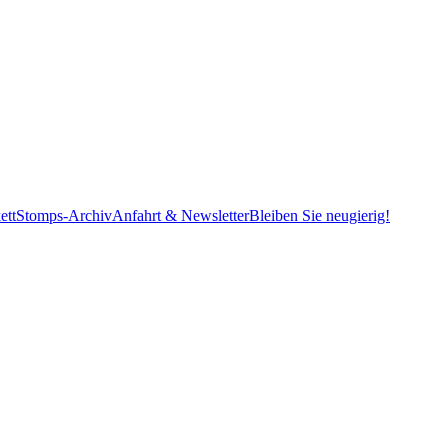
ett
Stomps-Archiv
Anfahrt & Newsletter
Bleiben Sie neugierig!