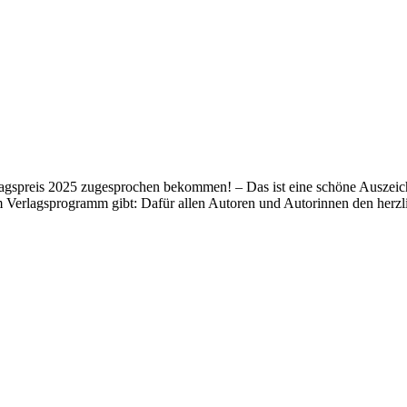
lagspreis 2025 zugesprochen bekommen! – Das ist eine schöne Auszeich
m Verlagsprogramm gibt: Dafür allen Autoren und Autorinnen den her