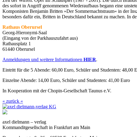
Zeit der Wirren: Oper im Schauspiel (1987 - 2001): Die durch Brand
des sofort in Angriff genommenen Wiederaufbaus begann eine unstete Ze
Komponisten Benjamin Britten »Der Sommernachtstraum« in der Inszen
besonders dafür ein, Britten in Deutschland bekannt zu machen. In 
Rathaus Oberursel
Georg-Hieronymi-Saal
(Eingang von der Parkhauszufahrt aus)
Rathausplatz 1
61440 Oberursel
Anmeldungen und weitere Informationen
HIER
.
Eintritt für die 5 Abende: 60,00 Euro, Schüler und Studenten: 48,00 
Einzelne Abende: 14,00 Euro, Schüler und Studenten: 41,00 Euro
In Kooperation mit der Chopin-Gesellschaft Taunus e.V.
« zurück «
axel dielmann – verlag
Kommanditgesellschaft in Frankfurt am Main