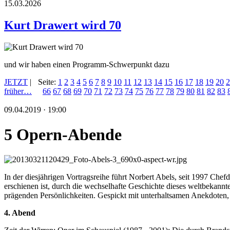
15.03.2026
Kurt Drawert wird 70
und wir haben einen Programm-Schwerpunkt dazu
JETZT
|
Seite:
1
2
3
4
5
6
7
8
9
10
11
12
13
14
15
16
17
18
19
20
2
früher…
66
67
68
69
70
71
72
73
74
75
76
77
78
79
80
81
82
83
09.04.2019 · 19:00
5 Opern-Abende
In der diesjährigen Vortragsreihe führt Norbert Abels, seit 1997 Ch
erschienen ist, durch die wechselhafte Geschichte dieses weltbekann
prägenden Persönlichkeiten. Gespickt mit unterhaltsamen Anekdoten
4. Abend