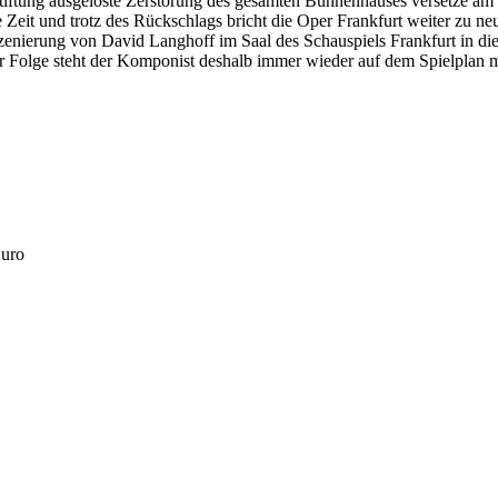
stiftung ausgelöste Zerstörung des gesamten Bühnenhauses versetze
it und trotz des Rückschlags bricht die Oper Frankfurt weiter zu neuen
ierung von David Langhoff im Saal des Schauspiels Frankfurt in dies
der Folge steht der Komponist deshalb immer wieder auf dem Spielplan 
Euro