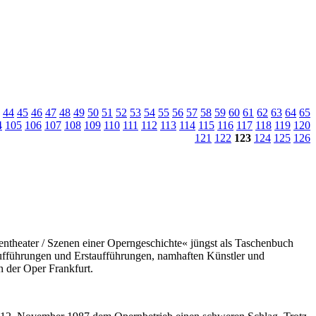
44
45
46
47
48
49
50
51
52
53
54
55
56
57
58
59
60
61
62
63
64
65
4
105
106
107
108
109
110
111
112
113
114
115
116
117
118
119
120
121
122
123
124
125
126
ntheater / Szenen einer Operngeschichte« jüngst als Taschenbuch
fführungen und Erstaufführungen, namhaften Künstler und
n der Oper Frankfurt.