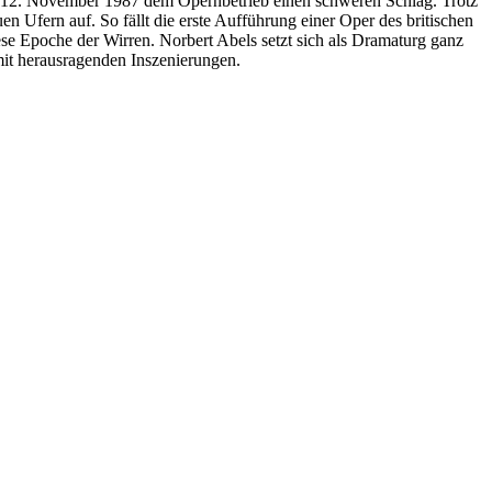
 am 12. November 1987 dem Opernbetrieb einen schweren Schlag. Trotz
 Ufern auf. So fällt die erste Aufführung einer Oper des britischen
e Epoche der Wirren. Norbert Abels setzt sich als Dramaturg ganz
mit herausragenden Inszenierungen.