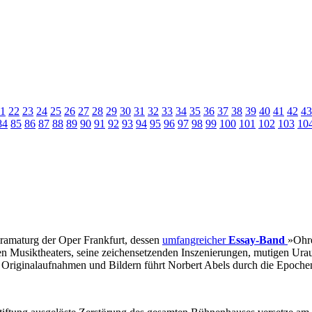
1
22
23
24
25
26
27
28
29
30
31
32
33
34
35
36
37
38
39
40
41
42
43
84
85
86
87
88
89
90
91
92
93
94
95
96
97
98
99
100
101
102
103
10
efdramaturg der Oper Frankfurt, dessen
umfangreicher
Essay-Band
»Ohre
ten Musiktheaters, seine zeichensetzenden Inszenierungen, mutigen Urau
, Originalaufnahmen und Bildern führt Norbert Abels durch die Epoche