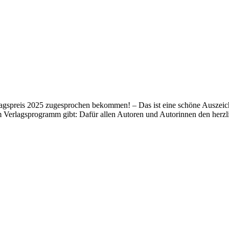
lagspreis 2025 zugesprochen bekommen! – Das ist eine schöne Auszeich
m Verlagsprogramm gibt: Dafür allen Autoren und Autorinnen den her