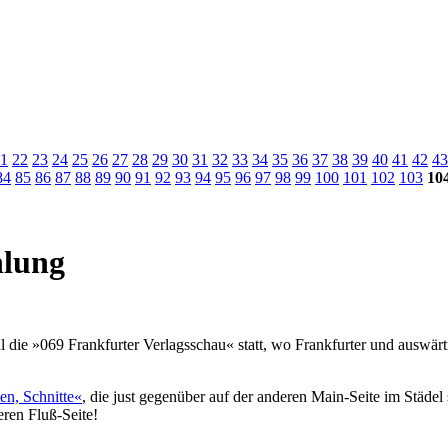
1
22
23
24
25
26
27
28
29
30
31
32
33
34
35
36
37
38
39
40
41
42
43
84
85
86
87
88
89
90
91
92
93
94
95
96
97
98
99
100
101
102
103
10
hlung
 die »069 Frankfurter Verlagsschau« statt, wo Frankfurter und auswärt
en, Schnitte«
, die just gegenüber auf der anderen Main-Seite im Städel 
eren Fluß-Seite!