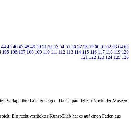
44
45
46
47
48
49
50
51
52
53
54
55
56
57
58
59
60
61
62
63
64
65
4
105
106
107
108
109
110
111
112
113
114
115
116
117
118
119
120
121
122
123
124
125
126
ige Verlage ihre Bücher zeigen. Da sie parallel zur Nacht der Museen
spielt: Ein recht verrückter Kunst-Dieb hat es auf einen Faden aus