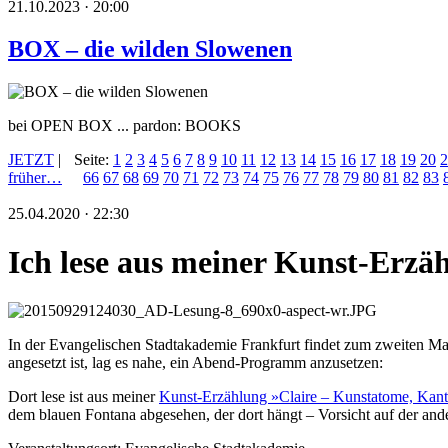
21.10.2023 · 20:00
BOX – die wilden Slowenen
bei OPEN BOX ... pardon: BOOKS
JETZT
|
Seite:
1
2
3
4
5
6
7
8
9
10
11
12
13
14
15
16
17
18
19
20
2
früher…
66
67
68
69
70
71
72
73
74
75
76
77
78
79
80
81
82
83
25.04.2020 · 22:30
Ich lese aus meiner Kunst-Erzä
In der Evangelischen Stadtakademie Frankfurt findet zum zweiten Mal
angesetzt ist, lag es nahe, ein Abend-Programm anzusetzen:
Dort lese ist aus meiner
Kunst-Erzählung »Claire – Kunstatome, Kant
dem blauen Fontana abgesehen, der dort hängt – Vorsicht auf der and