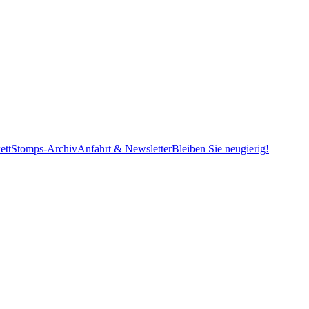
ett
Stomps-Archiv
Anfahrt & Newsletter
Bleiben Sie neugierig!