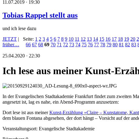
11.07.2019 · 19:30
Tobias Rappel stellt aus
und ich lese dazu
JETZT
|
Seite:
1
2
3
4
5
6
7
8
9
10
11
12
13
14
15
16
17
18
19
20
2
früher…
66
67
68
69
70
71
72
73
74
75
76
77
78
79
80
81
82
83
25.04.2020 · 22:30
Ich lese aus meiner Kunst-Erzä
In der Evangelischen Stadtakademie Frankfurt findet zum zweiten Mal
angesetzt ist, lag es nahe, ein Abend-Programm anzusetzen:
Dort lese ist aus meiner
Kunst-Erzählung »Claire – Kunstatome, Kant
dem blauen Fontana abgesehen, der dort hängt – Vorsicht auf der and
Veranstaltungsort: Evangelische Stadtakademie