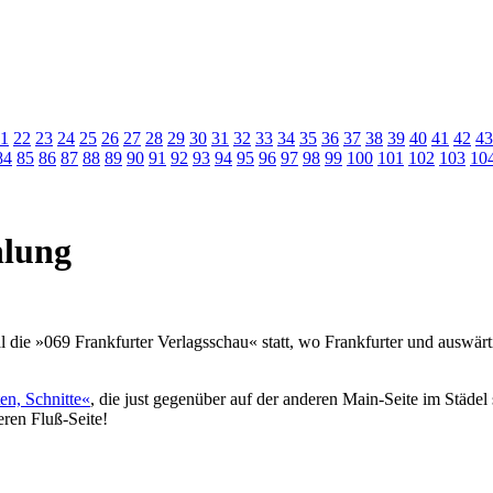
1
22
23
24
25
26
27
28
29
30
31
32
33
34
35
36
37
38
39
40
41
42
43
84
85
86
87
88
89
90
91
92
93
94
95
96
97
98
99
100
101
102
103
10
hlung
 die »069 Frankfurter Verlagsschau« statt, wo Frankfurter und auswärt
en, Schnitte«
, die just gegenüber auf der anderen Main-Seite im Städel 
eren Fluß-Seite!