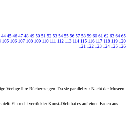
44
45
46
47
48
49
50
51
52
53
54
55
56
57
58
59
60
61
62
63
64
65
4
105
106
107
108
109
110
111
112
113
114
115
116
117
118
119
120
121
122
123
124
125
126
ige Verlage ihre Bücher zeigen. Da sie parallel zur Nacht der Museen
spielt: Ein recht verrückter Kunst-Dieb hat es auf einen Faden aus