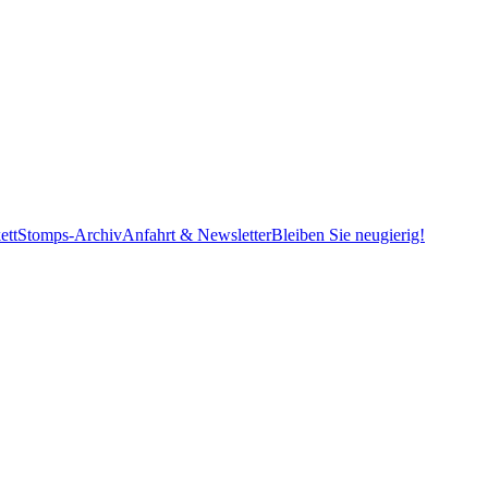
ett
Stomps-Archiv
Anfahrt & Newsletter
Bleiben Sie neugierig!