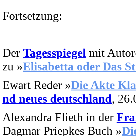
Fortsetzung:
Der
Tagesspiegel
mit Autor
zu
»
Elisabetta oder Das St
Ewart Reder
»
D
ie Akte K
nd neues deutschland
, 26
Alexandra Flieth in der
Fra
Dagmar Priepkes
Buch »
D
i