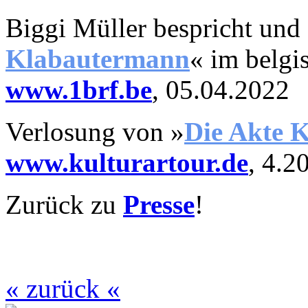
Biggi Müller bespricht un
Klabautermann
« im belgi
www.1brf.be
, 05.04.2022
Verlosung
von »
D
ie Akte 
www.kulturartour.de
, 4.2
Zurück zu
Presse
!
« zurück «