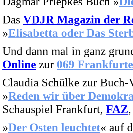
Dagmar Priepkes
Buch »
D
i
Das
VDJR Magazin der Rei
»
Elisabetta oder Das Sterb
Und dann mal in ganz grun
Online
zur
069 Fr
ankfurte
Claudia Schülke zur Buch-
»
Reden wir über Demokra
Schauspiel Frankfurt,
FAZ
»
Der Osten
leuchtet
«
auf 