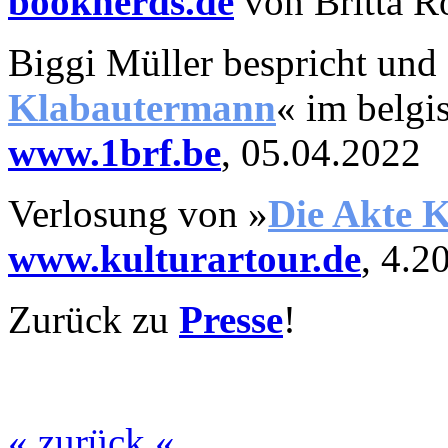
booknerds.de
von Britta R
Biggi Müller bespricht un
Klabautermann
« im belgi
www.1brf.be
, 05.04.2022
Verlosung
von »
D
ie Akte 
www.kulturartour.de
, 4.2
Zurück zu
Presse
!
« zurück «