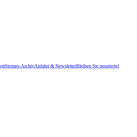
ett
Stomps-Archiv
Anfahrt & Newsletter
Bleiben Sie neugierig!