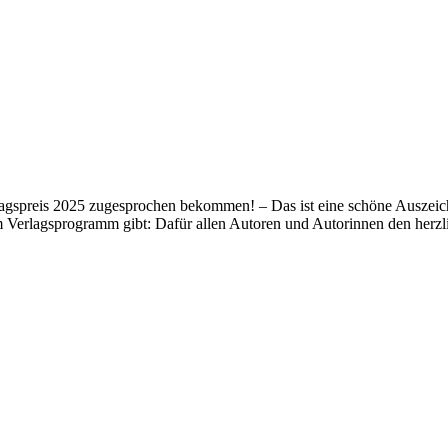
lagspreis 2025 zugesprochen bekommen! – Das ist eine schöne Auszeich
m Verlagsprogramm gibt: Dafür allen Autoren und Autorinnen den her