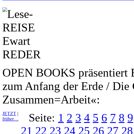
OPEN BOOKS präsentiert E
zum Anfang der Erde / Die 
Zusammen=Arbeit«:
JETZT
|
Seite:
1
2
3
4
5
6
7
8
9
früher…
21
22
23
24
25
26
27
28