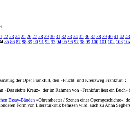
i
1
22
23
24
25
26
27
28
29
30
31
32
33
34
35
36
37
38
39
40
41
42
43
84
85
86
87
88
89
90
91
92
93
94
95
96
97
98
99
100
101
102
103
10
amaturg der Oper Frankfurt, den »Flucht- und Kreuzweg Frankfurt«:
Das siebte Kreuz«, der im Rahmen von »Frankfurt liest ein Buch« in d
ichen Essay-Bänden
»Ohrentheater / Szenen einer Operngeschichte«, de
esonderen Form von Literaturkritik befassen wird, auch zu Anna Segher