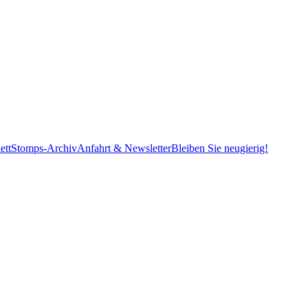
ett
Stomps-Archiv
Anfahrt & Newsletter
Bleiben Sie neugierig!