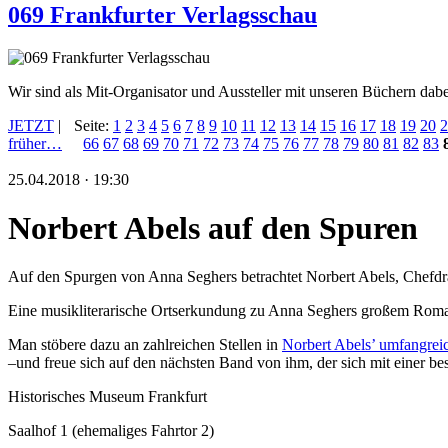
069 Frankfurter Verlagsschau
Wir sind als Mit-Organisator und Aussteller mit unseren Büchern dabe
JETZT
|
Seite:
1
2
3
4
5
6
7
8
9
10
11
12
13
14
15
16
17
18
19
20
2
früher…
66
67
68
69
70
71
72
73
74
75
76
77
78
79
80
81
82
83
25.04.2018 · 19:30
Norbert Abels auf den Spuren
Auf den Spurgen von Anna Seghers betrachtet Norbert Abels, Chefdr
Eine musikliterarische Ortserkundung zu Anna Seghers großem Roman »
Man stöbere dazu an zahlreichen Stellen in
Norbert Abels’ umfangre
–und freue sich auf den nächsten Band von ihm, der sich mit einer b
Historisches Museum Frankfurt
Saalhof 1 (ehemaliges Fahrtor 2)