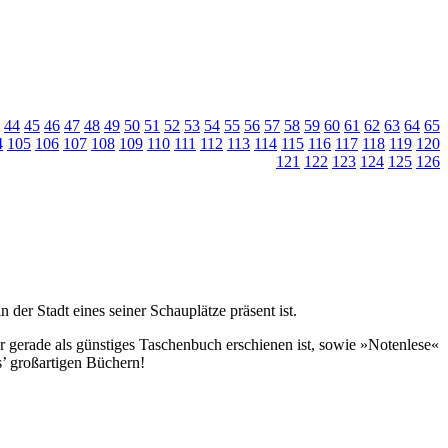
44
45
46
47
48
49
50
51
52
53
54
55
56
57
58
59
60
61
62
63
64
65
4
105
106
107
108
109
110
111
112
113
114
115
116
117
118
119
120
121
122
123
124
125
126
er Stadt eines seiner Schauplätze präsent ist.
r gerade als günstiges Taschenbuch erschienen ist, sowie »Notenlese«
s’ großartigen Büchern!