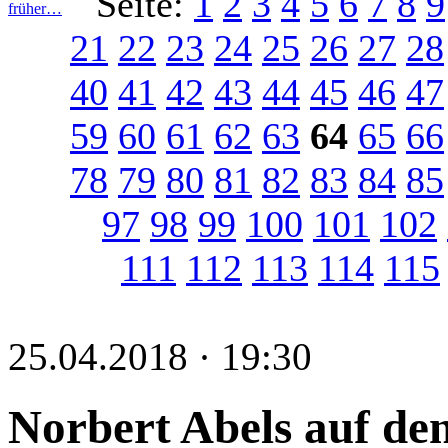
Seite:
1
2
3
4
5
6
7
8
9
früher…
21
22
23
24
25
26
27
28
40
41
42
43
44
45
46
47
59
60
61
62
63
64
65
66
78
79
80
81
82
83
84
85
97
98
99
100
101
102
111
112
113
114
115
25.04.2018 · 19:30
Norbert Abels auf de