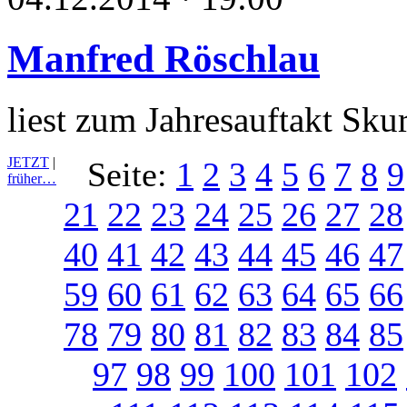
Manfred Röschlau
liest zum Jahresauftakt Sku
JETZT
|
Seite:
1
2
3
4
5
6
7
8
9
früher…
21
22
23
24
25
26
27
28
40
41
42
43
44
45
46
47
59
60
61
62
63
64
65
66
78
79
80
81
82
83
84
85
97
98
99
100
101
102