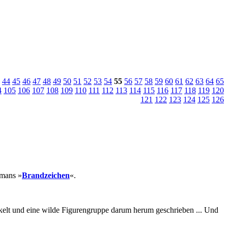
44
45
46
47
48
49
50
51
52
53
54
55
56
57
58
59
60
61
62
63
64
65
4
105
106
107
108
109
110
111
112
113
114
115
116
117
118
119
120
121
122
123
124
125
126
omans »
Brandzeichen
«.
kelt und eine wilde Figurengruppe darum herum geschrieben ... Und