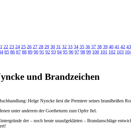
1
22
23
24
25
26
27
28
29
30
31
32
33
34
35
36
37
38
39
40
41
42
43
84
85
86
87
88
89
90
91
92
93
94
95
96
97
98
99
100
101
102
103
10
ncke und Brandzeichen
chhandlung: Helge Nyncke liest die Premiere seines brandheißen R
 denen unter anderem der Goetheturm zum Opfer fiel.
Hintergründe der – noch heute unaufgeklärten – Brandanschläge entwic
ert!