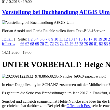
01.10.2018 · 19:00
Vorstellung bei Buchhandlung AEGIS Ulm
Florian Arnold und Gerda Raichle stellen ihren Text-Bild-16er vor
JETZT
|
Seite:
1
2
3
4
5
6
7
8
9
10
11
12
13
14
15
16
17
18
19
20
2
früher…
66
67
68
69
70
71
72
73
74
75
76
77
78
79
80
81
82
83
14.11.2020 · 19:00
UNTER VORBEHALT: Helge Ny
In einer Doppellesung im SCHANZ zusammen mit der Mühlheimer Bu
Es geht um die Serie von Brandstiftungen im Jahr 2017 in Frankfurt,
Sensibel und zugleich spannend hat Helge Nyncke eine Idee für die 
geschrieben hat darüber zum Beispiel die
Offenbach Post
sehr lesenw