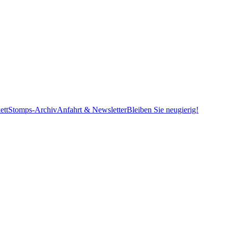
ett
Stomps-Archiv
Anfahrt & Newsletter
Bleiben Sie neugierig!