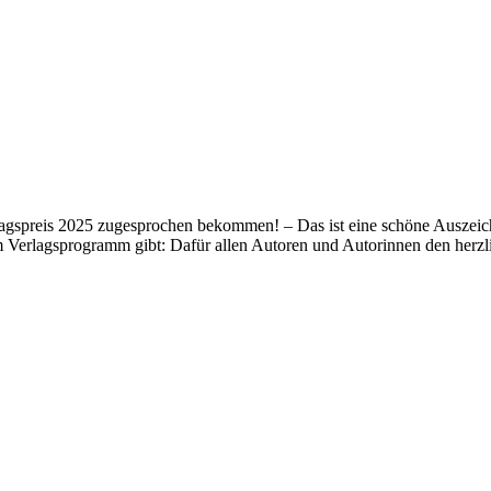
lagspreis 2025 zugesprochen bekommen! – Das ist eine schöne Auszeich
m Verlagsprogramm gibt: Dafür allen Autoren und Autorinnen den her