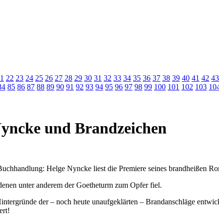
1
22
23
24
25
26
27
28
29
30
31
32
33
34
35
36
37
38
39
40
41
42
43
84
85
86
87
88
89
90
91
92
93
94
95
96
97
98
99
100
101
102
103
10
ncke und Brandzeichen
chhandlung: Helge Nyncke liest die Premiere seines brandheißen R
 denen unter anderem der Goetheturm zum Opfer fiel.
Hintergründe der – noch heute unaufgeklärten – Brandanschläge entwic
ert!