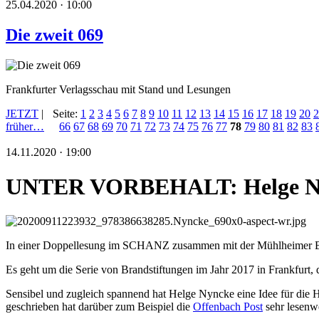
25.04.2020 · 10:00
Die zweit 069
Frankfurter Verlagsschau mit Stand und Lesungen
JETZT
|
Seite:
1
2
3
4
5
6
7
8
9
10
11
12
13
14
15
16
17
18
19
20
2
früher…
66
67
68
69
70
71
72
73
74
75
76
77
78
79
80
81
82
83
14.11.2020 · 19:00
UNTER VORBEHALT: Helge Ny
In einer Doppellesung im SCHANZ zusammen mit der Mühlheimer Bu
Es geht um die Serie von Brandstiftungen im Jahr 2017 in Frankfurt,
Sensibel und zugleich spannend hat Helge Nyncke eine Idee für die 
geschrieben hat darüber zum Beispiel die
Offenbach Post
sehr lesenw