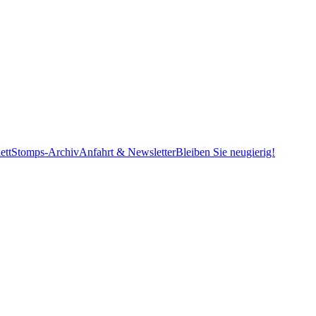
ett
Stomps-Archiv
Anfahrt & Newsletter
Bleiben Sie neugierig!