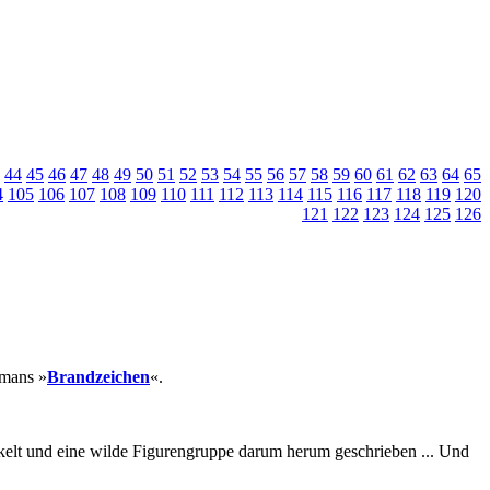
44
45
46
47
48
49
50
51
52
53
54
55
56
57
58
59
60
61
62
63
64
65
4
105
106
107
108
109
110
111
112
113
114
115
116
117
118
119
120
121
122
123
124
125
126
omans »
Brandzeichen
«.
kelt und eine wilde Figurengruppe darum herum geschrieben ... Und