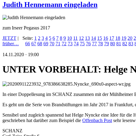
Judith Hennemann eingeladen
zum Irseer Pegasus 2017
JETZT
|
Seite:
1
2
3
4
5
6
7
8
9
10
11
12
13
14
15
16
17
18
19
20
2
früher…
66
67
68
69
70
71
72
73
74
75
76
77
78
79
80
81
82
83
14.11.2020 · 19:00
UNTER VORBEHALT: Helge Ny
In einer Doppellesung im SCHANZ zusammen mit der Mühlheimer Bu
Es geht um die Serie von Brandstiftungen im Jahr 2017 in Frankfurt,
Sensibel und zugleich spannend hat Helge Nyncke eine Idee für die 
geschrieben hat darüber zum Beispiel die
Offenbach Post
sehr lesenw
SCHANZ