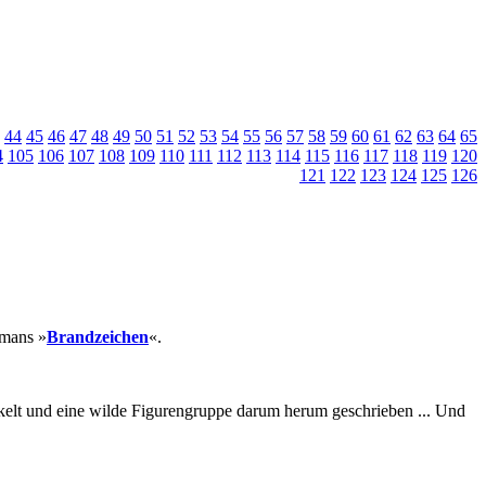
44
45
46
47
48
49
50
51
52
53
54
55
56
57
58
59
60
61
62
63
64
65
4
105
106
107
108
109
110
111
112
113
114
115
116
117
118
119
120
121
122
123
124
125
126
omans »
Brandzeichen
«.
kelt und eine wilde Figurengruppe darum herum geschrieben ... Und