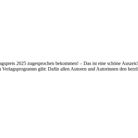
lagspreis 2025 zugesprochen bekommen! – Das ist eine schöne Auszeich
m Verlagsprogramm gibt: Dafür allen Autoren und Autorinnen den her