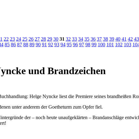
1
22
23
24
25
26
27
28
29
30
31
32
33
34
35
36
37
38
39
40
41
42
43
84
85
86
87
88
89
90
91
92
93
94
95
96
97
98
99
100
101
102
103
10
ncke und Brandzeichen
chhandlung: Helge Nyncke liest die Premiere seines brandheißen R
 denen unter anderem der Goetheturm zum Opfer fiel.
Hintergründe der – noch heute unaufgeklärten – Brandanschläge entwic
ert!