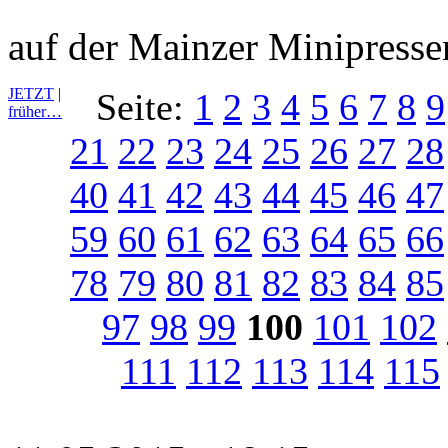
auf der Mainzer Minipress
JETZT
|
Seite:
1
2
3
4
5
6
7
8
9
früher…
21
22
23
24
25
26
27
28
40
41
42
43
44
45
46
47
59
60
61
62
63
64
65
66
78
79
80
81
82
83
84
85
97
98
99
100
101
102
111
112
113
114
115