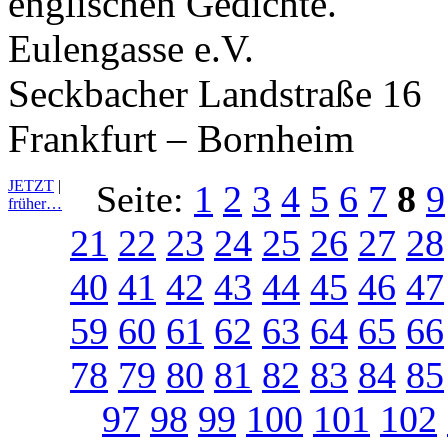
englischen Gedichte.
Eulengasse e.V.
Seckbacher Landstraße 16
Frankfurt – Bornheim
JETZT
|
Seite:
1
2
3
4
5
6
7
8
9
früher…
21
22
23
24
25
26
27
28
40
41
42
43
44
45
46
47
59
60
61
62
63
64
65
66
78
79
80
81
82
83
84
85
97
98
99
100
101
102