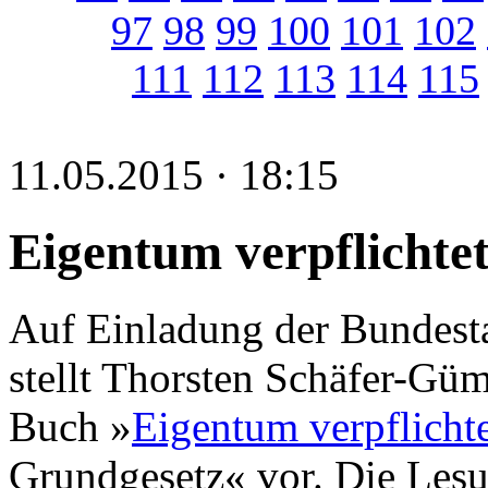
97
98
99
100
101
102
111
112
113
114
115
11.05.2015 · 18:15
Eigentum verpflichte
Auf Einladung der Bundest
stellt Thorsten Schäfer-Gü
Buch »
Eigentum verpflicht
Grundgesetz« vor. Die Lesu