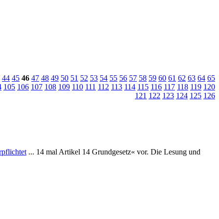
44
45
46
47
48
49
50
51
52
53
54
55
56
57
58
59
60
61
62
63
64
65
4
105
106
107
108
109
110
111
112
113
114
115
116
117
118
119
120
121
122
123
124
125
126
pflichtet
... 14 mal Artikel 14 Grundgesetz« vor. Die Lesung und