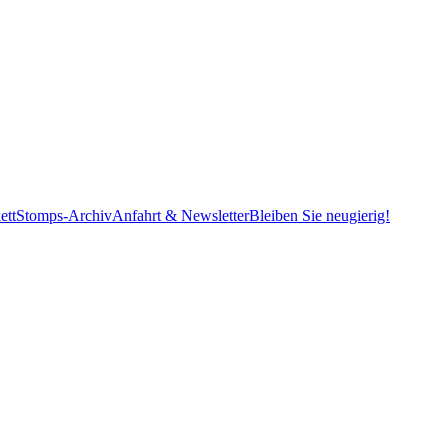
ett
Stomps-Archiv
Anfahrt & Newsletter
Bleiben Sie neugierig!