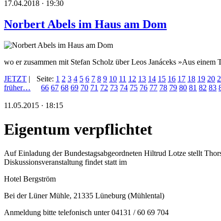
17.04.2018 · 19:30
Norbert Abels im Haus am Dom
wo er zusammen mit Stefan Scholz über Leos Janáceks »Aus einem T
JETZT
|
Seite:
1
2
3
4
5
6
7
8
9
10
11
12
13
14
15
16
17
18
19
20
2
früher…
66
67
68
69
70
71
72
73
74
75
76
77
78
79
80
81
82
83
11.05.2015 · 18:15
Eigentum verpflichtet
Auf Einladung der Bundestagsabgeordneten Hiltrud Lotze stellt Th
Diskussionsveranstaltung findet statt im
Hotel Bergström
Bei der Lüner Mühle, 21335 Lüneburg (Mühlental)
Anmeldung bitte telefonisch unter 04131 / 60 69 704