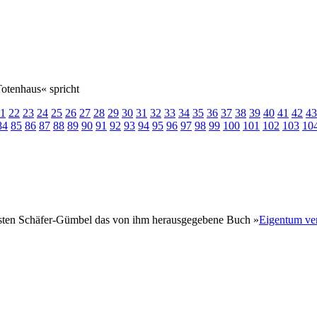
otenhaus« spricht
1
22
23
24
25
26
27
28
29
30
31
32
33
34
35
36
37
38
39
40
41
42
43
84
85
86
87
88
89
90
91
92
93
94
95
96
97
98
99
100
101
102
103
10
orsten Schäfer-Gümbel das von ihm herausgegebene Buch »
Eigentum ver