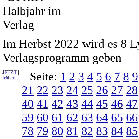
Im Herbst 2022 wird es 8 L
Verlagsprogramm geben
JETZT
|
Seite:
1
2
3
4
5
6
7
8
9
früher…
21
22
23
24
25
26
27
28
40
41
42
43
44
45
46
47
59
60
61
62
63
64
65
66
78
79
80
81
82
83
84
85