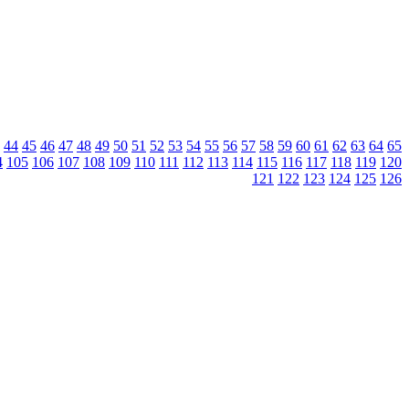
44
45
46
47
48
49
50
51
52
53
54
55
56
57
58
59
60
61
62
63
64
65
4
105
106
107
108
109
110
111
112
113
114
115
116
117
118
119
120
121
122
123
124
125
126