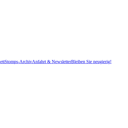
ett
Stomps-Archiv
Anfahrt & Newsletter
Bleiben Sie neugierig!