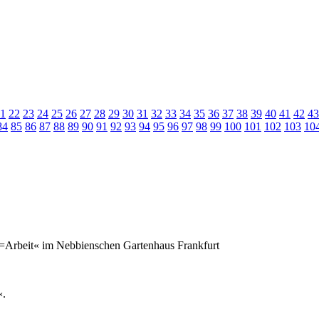
1
22
23
24
25
26
27
28
29
30
31
32
33
34
35
36
37
38
39
40
41
42
43
84
85
86
87
88
89
90
91
92
93
94
95
96
97
98
99
100
101
102
103
10
=Arbeit« im Nebbienschen Gartenhaus Frankfurt
«.