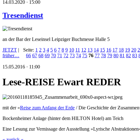
14.03.2020 · 15:00
Tresendienst
an der Bar der Leseinsel Leipziger Buchmesse Halle 5
JETZT
|
Seite:
1
2
3
4
5
6
7
8
9
10
11
12
13
14
15
16
17
18
19
20
2
früher…
66
67
68
69
70
71
72
73
74
75
76
77
78
79
80
81
82
83
15.05.2016 · 11:00
Lese-REISE Ewart REDER
mit der »
Reise zum Anfang der Erde
/ Die Geschichte der Zusammen
Bockenheimer Anlage (hinter dem HILTON Hotel) am Teich
Eine Lesung zur Vernissage der Ausstellung »Lyrische Abstraktionen
« zurück «